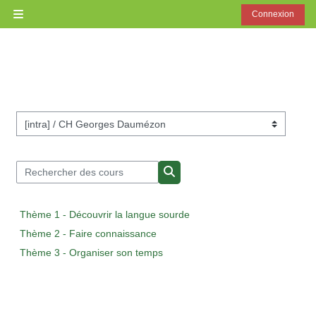
Passer au contenu principal
Connexion
Panneau latéral
Catégories de cours
Rechercher des cours
Rechercher des cours
Thème 1 - Découvrir la langue sourde
Thème 2 - Faire connaissance
Thème 3 - Organiser son temps